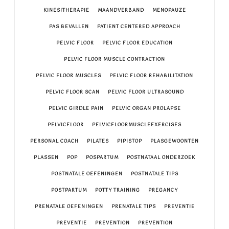
KINESITHERAPIE
MAANDVERBAND
MENOPAUZE
PAS BEVALLEN
PATIENT CENTERED APPROACH
PELVIC FLOOR
PELVIC FLOOR EDUCATION
PELVIC FLOOR MUSCLE CONTRACTION
PELVIC FLOOR MUSCLES
PELVIC FLOOR REHABILITATION
PELVIC FLOOR SCAN
PELVIC FLOOR ULTRASOUND
PELVIC GIRDLE PAIN
PELVIC ORGAN PROLAPSE
PELVICFLOOR
PELVICFLOORMUSCLEEXERCISES
PERSONAL COACH
PILATES
PIPISTOP
PLASGEWOONTEN
PLASSEN
POP
POSPARTUM
POSTNATAAL ONDERZOEK
POSTNATALE OEFENINGEN
POSTNATALE TIPS
POSTPARTUM
POTTY TRAINING
PREGANCY
PRENATALE OEFENINGEN
PRENATALE TIPS
PREVENTIE
PREVENTIE
PREVENTION
PREVENTION