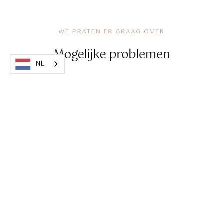
WE PRATEN ER GRAAG OVER
Mogelijke problemen
NL
Urineverlies
Urine incontinentie of ongewild urineverlies kan op
elke leeftijd voorkomen maar komt bij vrouwen het
meest voor tijdens of net na de zwangerschap en op
oudere leeftijd.