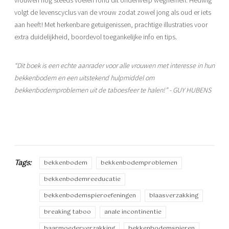
vrouwen nog steeds voelen rond dit onderwerp wegnemen. Hedwig
volgt de levenscyclus van de vrouw zodat zowel jong als oud er iets
aan heeft! Met herkenbare getuigenissen, prachtige illustraties voor
extra duidelijkheid, boordevol toegankelijke info en tips.
“Dit boek is een echte aanrader voor alle vrouwen met interesse in hun
bekkenbodem en een uitstekend hulpmiddel om
bekkenbodemproblemen uit de taboesfeer te halen!” - GUY HUBENS
Tags:
bekkenbodem
bekkenbodemproblemen
bekkenbodemreeducatie
bekkenbodemspieroefeningen
blaasverzakking
breaking taboo
anale incontinentie
baarmoederverzakking
bekkenbodemspieren