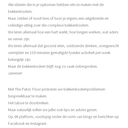
Alle ideeën die in je opkomen hebben iets te maken met de
bekkenbodem.
Maar zelden of nooit lees of hoor je ergens een uitgebreide en
volledige uitleg over die complexe bekkenbodem.
We leren allemaal hoe een hart werkt, hoe longen werken, wat aders
en venen zijn.
We leren allemaal dat gezond eten, voldoende drinken, overgewicht
vermijden en 150 minuten gematigde fysieke activiteit per week
belangrijk zijn.
Maar de bekkenbodem blijft nog zo vaak onbesproken.
Jammer!
Met The Pelvic Floor proberen we bekkenbodemproblemen
bespreekbaar te maken.
Het taboe te doorbreken.
Maar natuurlijk willen we jullie ook tips en advies geven.
Op dit platform, voorlopig onder de vorm van blogs en berichten op
Facebook en Instagram.