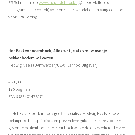
PS Schrijf je in op
www.thepelvicfloor.be
(@thepelvicfloor op
instagram en facebook) voor onze nieuwsbrief en ontvang een code
voor 10% korting.
Het Bekkenbodemboek, Alles wat je als vrouw over je
bekkenbodem wil weten.
Hedwig Neels (UAntwerpen/UZA), Lannoo Uitgeverij
€ 21,99
176 pagina's
EAN 9789401477574
In Het Bekkenbodemboek geeft specialiste Hedwig Neels enkele
belangrijke basisprincipes en preventieve guidelines mee voor een
gezonde bekkenbodem. Met dit boek wil ze de onzekerheid die veel