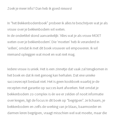
Zoek je meer info? Dan heb ik goed nieuws!
In “het Bekkenbodemboek” probeer ik alles te beschrijven wat je als
vrouw over je bekkenbodem wil weten.
In de ondertitel stond aanvankelijk: ‘Alles wat je als vrouw MOET
weten over je bekkenbodem’. Die ‘moeten’ heb ik veranderd in
‘willen’, omdat ik met dit boek vrouwen wil empoweren. Ik wil
niemand opleggen wat moet en wat niet mag.
Iedere vrouw is uniek. Het is een zinnetje dat vaak zal terugkomen in
het boek en dat ik niet genoeg kan herhalen. Dat ene unieke
succesrecept bestaat niet. Het is geen kookboek waarbij je de
recepten met garantie op succes kunt afwerken. Net omdat je
bekkenbodem zo complex is én we er zelden of nooit informatie
over kregen, ligt de focus in dit boek op “begrijpen”. Je lichaam, je
bekkenbodem en zelfs de werking van je blaas, baarmoeder en
darmen leren begrijpen, vraagt misschien wel wat moeite, maar die