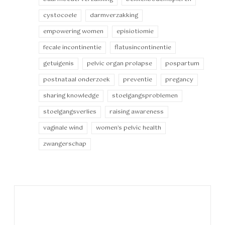
cystocoele
darmverzakking
empowering women
episiotiomie
fecale incontinentie
flatusincontinentie
getuigenis
pelvic organ prolapse
pospartum
postnataal onderzoek
preventie
pregancy
sharing knowledge
stoelgangsproblemen
stoelgangsverlies
raising awareness
vaginale wind
women's pelvic health
zwangerschap