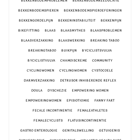
BEKKENBODEMPROBLEMEN
BEKKENBODEMREEDUCATIE
BEKKENBODEMSPIEREN
BEKKENBODEMSPIEROEFENINGEN
BEKKENGORDELPIJN
BEKKENINSTABILITEIT
BEKKENPIJN
BIKEFITTING
BLAAS
BLAASMYTHES
BLAASPROBLEMEN
BLAASVERZAKKING
BLAASWERKING
BREAKING TABOO
BREAKINGTABOO
BUIKPIJN
BYCICLISTSVULVA
BYCICLISTVULVA
CHAMOISCREME
COMMUNITY
CYCLINGWOMEN
CYCLINGWOMEN
CYSTOCOELE
DARMVERZAKKING
DETRUSOR INHIBERENDE REFLEX
DOULA
DYSCHEZIE
EMPOWERING WOMEN
EMPOWERINGWOMEN
EPISIOTIOMIE
FANNY FART
FECALE INCONTINENTIE
FEMALEATHLETES
FEMALECYCLISTS
FLATUSINCONTINENTIE
GASTRO ENTEROLOGIE
GENITALSWELLING
GETUIGENIS