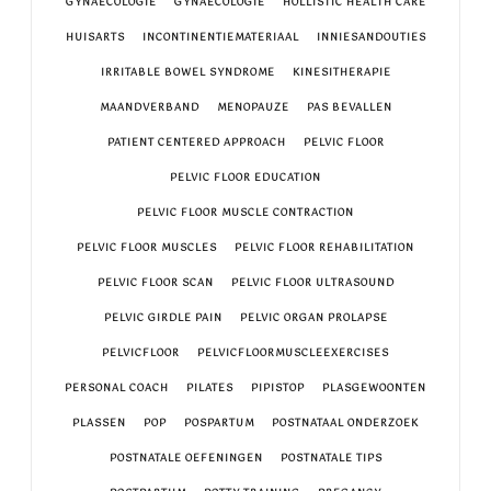
GYNAECOLOGIE
GYNAECOLOGIE
HOLLISTIC HEALTH CARE
HUISARTS
INCONTINENTIEMATERIAAL
INNIESANDOUTIES
IRRITABLE BOWEL SYNDROME
KINESITHERAPIE
MAANDVERBAND
MENOPAUZE
PAS BEVALLEN
PATIENT CENTERED APPROACH
PELVIC FLOOR
PELVIC FLOOR EDUCATION
PELVIC FLOOR MUSCLE CONTRACTION
PELVIC FLOOR MUSCLES
PELVIC FLOOR REHABILITATION
PELVIC FLOOR SCAN
PELVIC FLOOR ULTRASOUND
PELVIC GIRDLE PAIN
PELVIC ORGAN PROLAPSE
PELVICFLOOR
PELVICFLOORMUSCLEEXERCISES
PERSONAL COACH
PILATES
PIPISTOP
PLASGEWOONTEN
PLASSEN
POP
POSPARTUM
POSTNATAAL ONDERZOEK
POSTNATALE OEFENINGEN
POSTNATALE TIPS